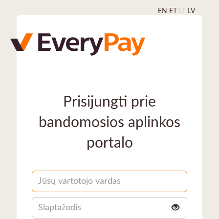
EN
ET
LT
LV
Prisijungti prie
bandomosios aplinkos
portalo
Username
Slaptažodis